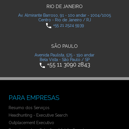
RIO DE JANEIRO
Av. Almirante Barroso, 91 - 10o andar - 1004/1005
Centro - Rio de Janeiro / RJ
phone
+55 21 2524 5939
SÃO PAULO
Avenida Paulista, 575 - 19o andar
Bela Vista - São Paulo / SP
+55 11 3090 2843
phone
PARA EMPRESAS
Resumo dos Serviços
Headhunting - Executive Search
Outplacement Executivo