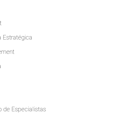
t
a Estratégica
cement
a
 de Especialistas