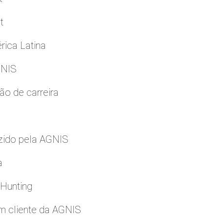
t
rica Latina
GNIS
ão de carreira
zido pela AGNIS
a
 Hunting
m cliente da AGNIS