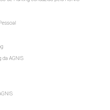
Pessoal
ng
g da AGNIS
 AGNIS