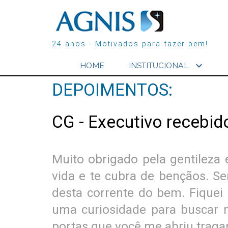
24 anos - Motivados para fazer bem!
expand_more
HOME
INSTITUCIONAL
DEPOIMENTOS:
CG - Executivo recebi
Muito obrigado pela gentileza
vida e te cubra de bençãos. Se
desta corrente do bem. Fiquei 
uma curiosidade para buscar m
portas que você me abriu traga