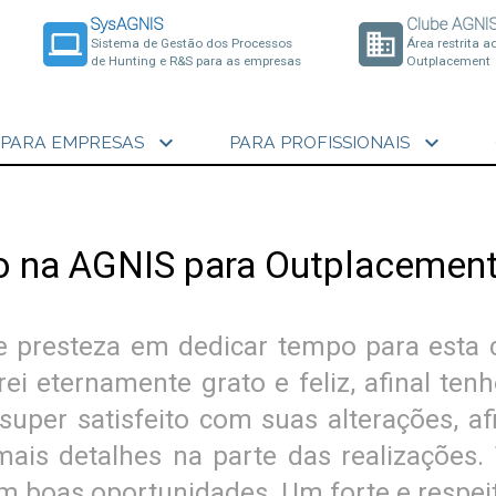
SysAGNIS
Clube AGNI
laptop
business
Sistema de Gestão dos Processos
Área restrita a
de Hunting e R&S para as empresas
Outplacement
expand_more
expand_more
PARA EMPRESAS
PARA PROFISSIONAIS
do na AGNIS para Outplacemen
 e presteza em dedicar tempo para esta
rei eternamente grato e feliz, afinal t
super satisfeito com suas alterações, a
ais detalhes na parte das realizações
m boas oportunidades. Um forte e respei