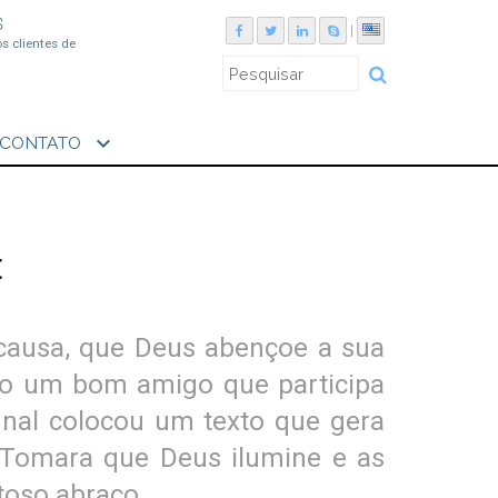
S
|
os clientes de
expand_more
CONTATO
t
 causa, que Deus abençoe a sua
enho um bom amigo que participa
final colocou um texto que gera
. Tomara que Deus ilumine e as
toso abraço,