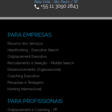
Bela Vista - São Paulo / SP
+55 11 3090 2843
phone
PARA EMPRESAS
Resumo dos Serviços
Headhunting - Executive Search
Outplacement Executivo
Recrutamento e Seleção - Middle Search
Desenvolvimento Organizacional
Coaching Executivo
Pesquisas e Testagens
Hunting Internacional
PARA PROFISSIONAIS
Outplacement e Coaching - PF