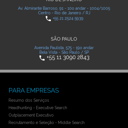
Av. Almirante Barroso, 91 - 10o andar - 1004/1005
Centro - Rio de Janeiro / RJ
phone
+55 21 2524 5939
SÃO PAULO
Avenida Paulista, 575 - 19o andar
Bela Vista - São Paulo / SP
+55 11 3090 2843
phone
PARA EMPRESAS
Resumo dos Serviços
Headhunting - Executive Search
Outplacement Executivo
Recrutamento e Seleção - Middle Search