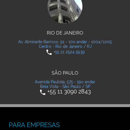
RIO DE JANEIRO
Av. Almirante Barroso, 91 - 10o andar - 1004/1005
Centro - Rio de Janeiro / RJ
phone
+55 21 2524 5939
SÃO PAULO
Avenida Paulista, 575 - 19o andar
Bela Vista - São Paulo / SP
+55 11 3090 2843
phone
PARA EMPRESAS