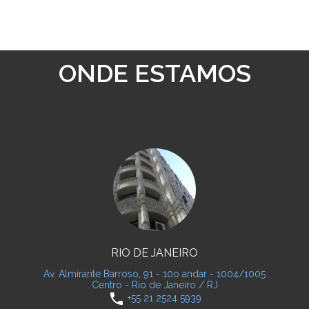
ONDE ESTAMOS
RIO DE JANEIRO
Av. Almirante Barroso, 91 - 10o andar - 1004/1005
Centro - Rio de Janeiro / RJ
phone
+55 21 2524 5939