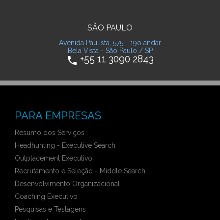
SÃO PAULO
Avenida Paulista, 575 - 19o andar
Bela Vista - São Paulo / SP
+55 11 3090 2843
phone
PARA EMPRESAS
Resumo dos Serviços
Headhunting - Executive Search
Outplacement Executivo
Recrutamento e Seleção - Middle Search
Desenvolvimento Organizacional
Coaching Executivo
Pesquisas e Testagens