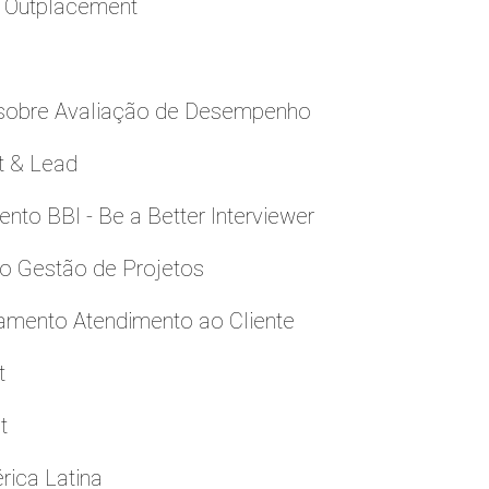
a Outplacement
 sobre Avaliação de Desempenho
t & Lead
to BBI - Be a Better Interviewer
to Gestão de Projetos
namento Atendimento ao Cliente
t
t
rica Latina