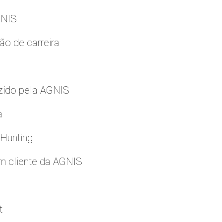
GNIS
ão de carreira
zido pela AGNIS
a
 Hunting
m cliente da AGNIS
t