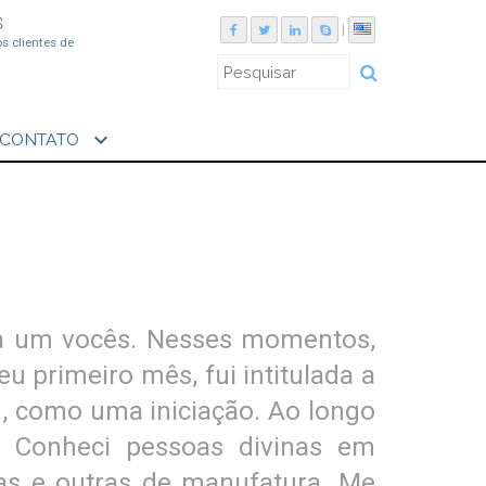
S
|
os clientes de
expand_more
CONTATO
da um vocês. Nesses momentos,
 primeiro mês, fui intitulada a
m, como uma iniciação. Ao longo
. Conheci pessoas divinas em
ras e outras de manufatura. Me