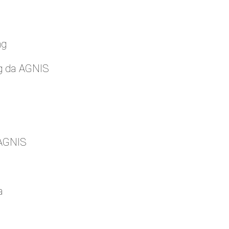
ng
g da AGNIS
 AGNIS
a