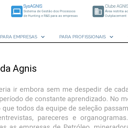
SysAGNIS
Clube AGNI
laptop
business
Sistema de Gestão dos Processos
Área restrita a
de Hunting e R&S para as empresas
Outplacement
expand_more
expand_more
PARA EMPRESAS
PARA PROFISSIONAIS
 da Agnis
deria ir embora sem me despedir de ca
período de constante aprendizado. No meu
o que todos da equipe de seleção passa
trevistas, pareceres e organogramas
odas as empresas de Petróleo, minerado