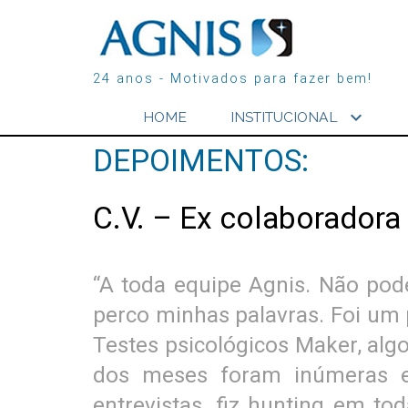
24 anos - Motivados para fazer bem!
expand_more
HOME
INSTITUCIONAL
DEPOIMENTOS:
C.V. – Ex colaboradora
“A toda equipe Agnis. Não po
perco minhas palavras. Foi um 
Testes psicológicos Maker, alg
dos meses foram inúmeras en
entrevistas, fiz hunting em t