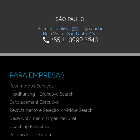
SÃO PAULO
Avenida Paulista, 575 - 19o andar
Bela Vista - São Paulo / SP
+55 11 3090 2843
phone
PARA EMPRESAS
Resumo dos Serviços
Headhunting - Executive Search
Outplacement Executivo
Recrutamento e Seleção - Middle Search
Desenvolvimento Organizacional
Coaching Executivo
Pesquisas e Testagens