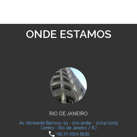
ONDE ESTAMOS
RIO DE JANEIRO
Av. Almirante Barroso, 91 - 10o andar - 1004/1005
Centro - Rio de Janeiro / RJ
phone
+55 21 2524 5939