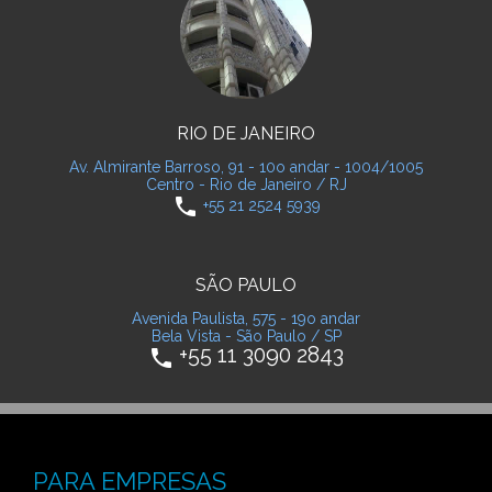
RIO DE JANEIRO
Av. Almirante Barroso, 91 - 10o andar - 1004/1005
Centro - Rio de Janeiro / RJ
phone
+55 21 2524 5939
SÃO PAULO
Avenida Paulista, 575 - 19o andar
Bela Vista - São Paulo / SP
+55 11 3090 2843
phone
PARA EMPRESAS