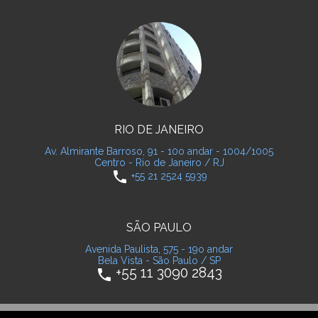
RIO DE JANEIRO
Av. Almirante Barroso, 91 - 10o andar - 1004/1005
Centro - Rio de Janeiro / RJ
phone
+55 21 2524 5939
SÃO PAULO
Avenida Paulista, 575 - 19o andar
Bela Vista - São Paulo / SP
+55 11 3090 2843
phone