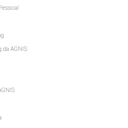
Pessoal
ng
g da AGNIS
 AGNIS
a