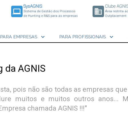
SysAGNIS
Clube AGNI
laptop
business
Sistema de Gestão dos Processos
Área restrita a
de Hunting e R&S para as empresas
Outplacement
expand_more
expand_more
PARA EMPRESAS
PARA PROFISSIONAIS
ng da AGNIS
sta, pois não são todas as empresas qu
ure muitos e muitos outros anos... 
a Empresa chamada AGNIS !!!"