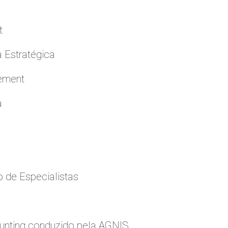
t
a Estratégica
cement
a
 de Especialistas
nting conduzido pela AGNIS