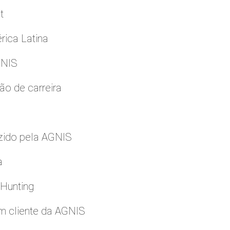
t
rica Latina
GNIS
ão de carreira
zido pela AGNIS
a
 Hunting
m cliente da AGNIS