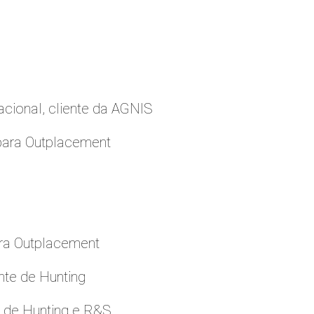
cional, cliente da AGNIS
para Outplacement
ara Outplacement
nte de Hunting
e de Hunting e R&S