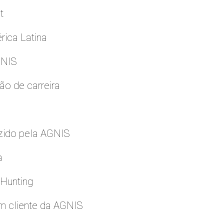
t
rica Latina
GNIS
ão de carreira
zido pela AGNIS
a
 Hunting
m cliente da AGNIS