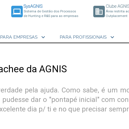
SysAGNIS
Clube AGNI
laptop
business
Sistema de Gestão dos Processos
Área restrita a
de Hunting e R&S para as empresas
Outplacement
expand_more
expand_more
PARA EMPRESAS
PARA PROFISSIONAIS
oachee da AGNIS
 verdade pela ajuda. Como sabe, é um 
 pudesse dar o "pontapé inicial" com con
celente dia p/ ti e no que precisar sempr