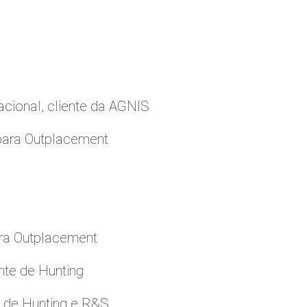
cional, cliente da AGNIS
para Outplacement
ara Outplacement
nte de Hunting
e de Hunting e R&S