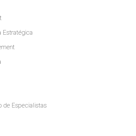
t
a Estratégica
cement
a
 de Especialistas