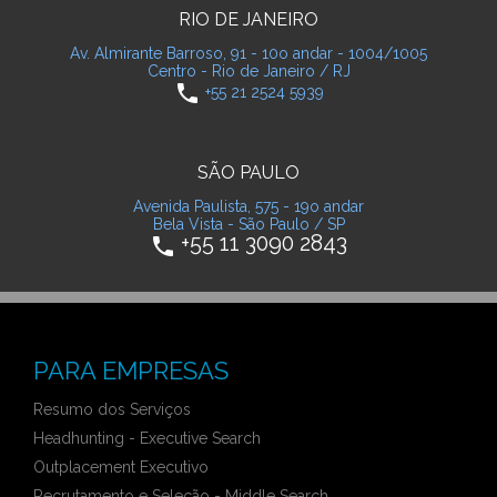
RIO DE JANEIRO
Av. Almirante Barroso, 91 - 10o andar - 1004/1005
Centro - Rio de Janeiro / RJ
phone
+55 21 2524 5939
SÃO PAULO
Avenida Paulista, 575 - 19o andar
Bela Vista - São Paulo / SP
+55 11 3090 2843
phone
PARA EMPRESAS
Resumo dos Serviços
Headhunting - Executive Search
Outplacement Executivo
Recrutamento e Seleção - Middle Search