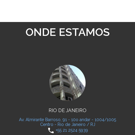
ONDE ESTAMOS
RIO DE JANEIRO
Av. Almirante Barroso, 91 - 10o andar - 1004/1005
Centro - Rio de Janeiro / RJ
phone
+55 21 2524 5939