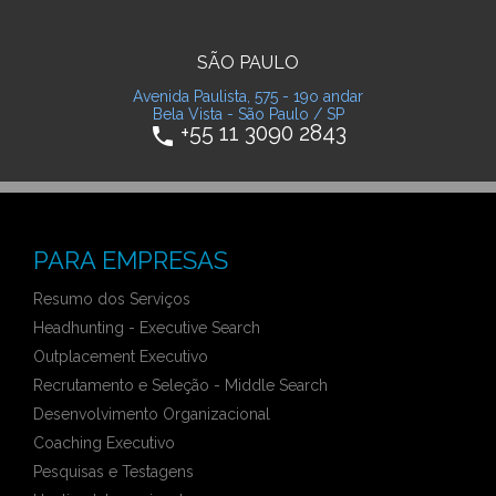
SÃO PAULO
Avenida Paulista, 575 - 19o andar
Bela Vista - São Paulo / SP
+55 11 3090 2843
phone
PARA EMPRESAS
Resumo dos Serviços
Headhunting - Executive Search
Outplacement Executivo
Recrutamento e Seleção - Middle Search
Desenvolvimento Organizacional
Coaching Executivo
Pesquisas e Testagens