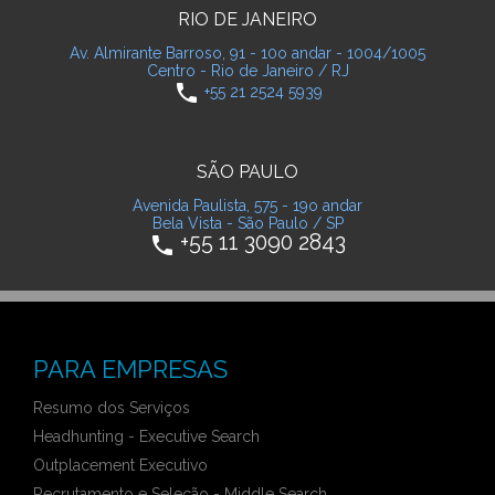
RIO DE JANEIRO
Av. Almirante Barroso, 91 - 10o andar - 1004/1005
Centro - Rio de Janeiro / RJ
phone
+55 21 2524 5939
SÃO PAULO
Avenida Paulista, 575 - 19o andar
Bela Vista - São Paulo / SP
+55 11 3090 2843
phone
PARA EMPRESAS
Resumo dos Serviços
Headhunting - Executive Search
Outplacement Executivo
Recrutamento e Seleção - Middle Search