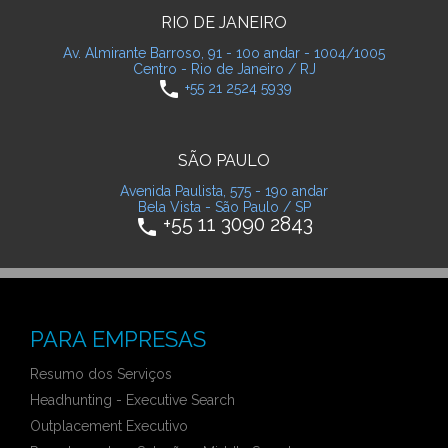
RIO DE JANEIRO
Av. Almirante Barroso, 91 - 10o andar - 1004/1005
Centro - Rio de Janeiro / RJ
phone
+55 21 2524 5939
SÃO PAULO
Avenida Paulista, 575 - 19o andar
Bela Vista - São Paulo / SP
+55 11 3090 2843
phone
PARA EMPRESAS
Resumo dos Serviços
Headhunting - Executive Search
Outplacement Executivo