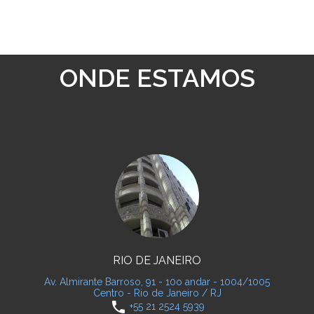
ONDE ESTAMOS
RIO DE JANEIRO
Av. Almirante Barroso, 91 - 10o andar - 1004/1005
Centro - Rio de Janeiro / RJ
phone
+55 21 2524 5939