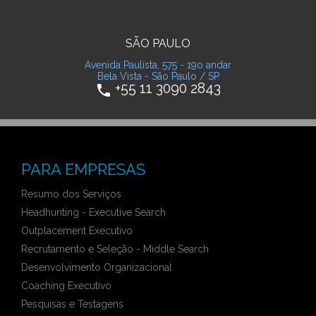
SÃO PAULO
Avenida Paulista, 575 - 19o andar
Bela Vista - São Paulo / SP
+55 11 3090 2843
phone
PARA EMPRESAS
Resumo dos Serviços
Headhunting - Executive Search
Outplacement Executivo
Recrutamento e Seleção - Middle Search
Desenvolvimento Organizacional
Coaching Executivo
Pesquisas e Testagens