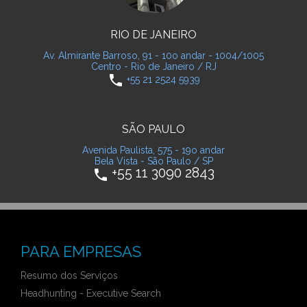
RIO DE JANEIRO
Av. Almirante Barroso, 91 - 10o andar - 1004/1005
Centro - Rio de Janeiro / RJ
phone
+55 21 2524 5939
SÃO PAULO
Avenida Paulista, 575 - 19o andar
Bela Vista - São Paulo / SP
+55 11 3090 2843
phone
PARA EMPRESAS
Resumo dos Serviços
Headhunting - Executive Search