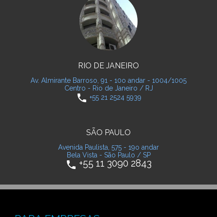
RIO DE JANEIRO
Av. Almirante Barroso, 91 - 10o andar - 1004/1005
Centro - Rio de Janeiro / RJ
phone
+55 21 2524 5939
SÃO PAULO
Avenida Paulista, 575 - 19o andar
Bela Vista - São Paulo / SP
+55 11 3090 2843
phone