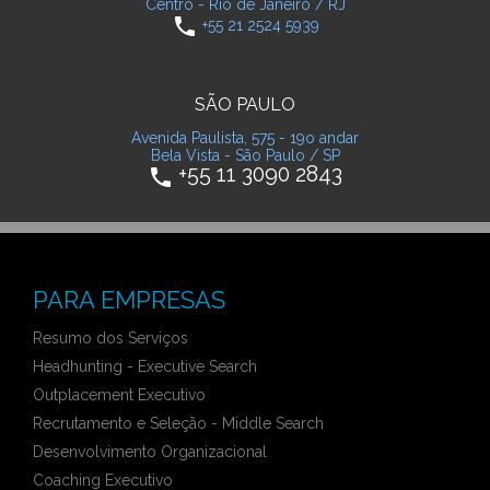
Centro - Rio de Janeiro / RJ
phone
+55 21 2524 5939
SÃO PAULO
Avenida Paulista, 575 - 19o andar
Bela Vista - São Paulo / SP
+55 11 3090 2843
phone
PARA EMPRESAS
Resumo dos Serviços
Headhunting - Executive Search
Outplacement Executivo
Recrutamento e Seleção - Middle Search
Desenvolvimento Organizacional
Coaching Executivo