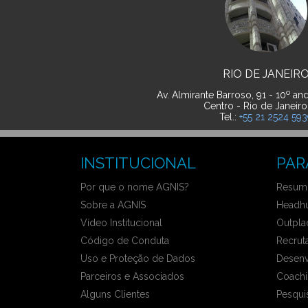
RIO DE JANEIR
o
Av. Almirante Barroso, 91 - 10
and
Centro - Rio de Janeiro
Tel.:
+55 21 2524 59
INSTITUCIONAL
PAR
Por que o nome AGNIS?
Resumo
Sobre a AGNIS
Headhu
Vídeo Institucional
Outpla
Código de Conduta
Recrut
Uso e Proteção de Dados
Desenv
Parceiros e Associados
Coachi
Alguns Clientes
Pesqui