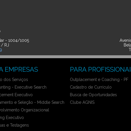
O
ar - 1004/1005
Avenid
 / RJ
Bel
39
T
A EMPRESAS
PARA PROFISSIONAI
 dos Serviços
Outplacement e Coaching - PF
nting - Executive Search
Cadastro de Currículo
cement Executivo
Busca de Oportunidades
amento e Seleção - Middle Search
Clube AGNIS
olvimento Organizacional
ng Executivo
sas e Testagens