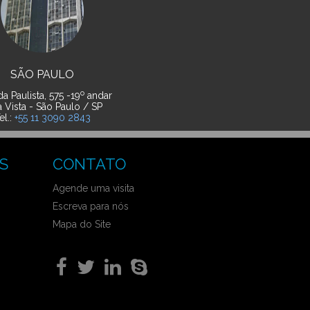
SÃO PAULO
o
a Paulista, 575 -19
andar
a Vista - São Paulo / SP
el.:
+55 11 3090 2843
S
CONTATO
Agende uma visita
Escreva para nós
Mapa do Site