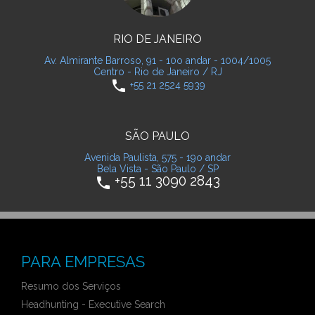
RIO DE JANEIRO
Av. Almirante Barroso, 91 - 10o andar - 1004/1005
Centro - Rio de Janeiro / RJ
phone
+55 21 2524 5939
SÃO PAULO
Avenida Paulista, 575 - 19o andar
Bela Vista - São Paulo / SP
+55 11 3090 2843
phone
PARA EMPRESAS
Resumo dos Serviços
Headhunting - Executive Search