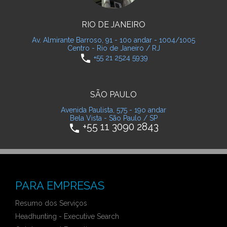
RIO DE JANEIRO
Av. Almirante Barroso, 91 - 10o andar - 1004/1005
Centro - Rio de Janeiro / RJ
phone
+55 21 2524 5939
SÃO PAULO
Avenida Paulista, 575 - 19o andar
Bela Vista - São Paulo / SP
+55 11 3090 2843
phone
PARA EMPRESAS
Resumo dos Serviços
Headhunting - Executive Search