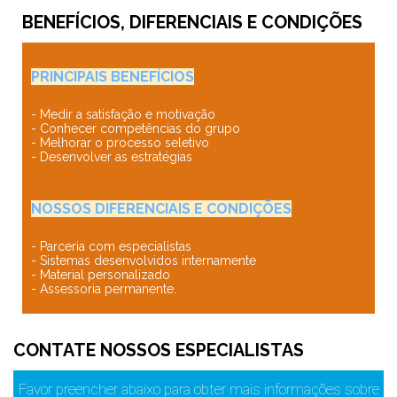
BENEFÍCIOS, DIFERENCIAIS E CONDIÇÕES
PRINCIPAIS BENEFÍCIOS
- Medir a satisfação e motivação
- Conhecer competências do grupo
- Melhorar o processo seletivo
- Desenvolver as estratégias
NOSSOS DIFERENCIAIS E CONDIÇÕES
- Parceria com especialistas
- Sistemas desenvolvidos internamente
- Material personalizado
- Assessoria permanente.
CONTATE NOSSOS ESPECIALISTAS
Favor preencher abaixo para obter mais informações sobre