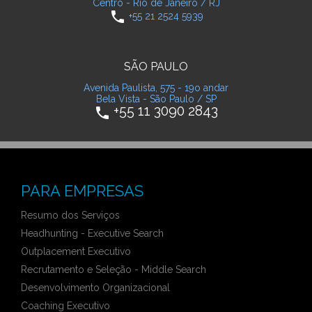
Centro - Rio de Janeiro / RJ
phone
+55 21 2524 5939
SÃO PAULO
Avenida Paulista, 575 - 19o andar
Bela Vista - São Paulo / SP
+55 11 3090 2843
phone
PARA EMPRESAS
Resumo dos Serviços
Headhunting - Executive Search
Outplacement Executivo
Recrutamento e Seleção - Middle Search
Desenvolvimento Organizacional
Coaching Executivo