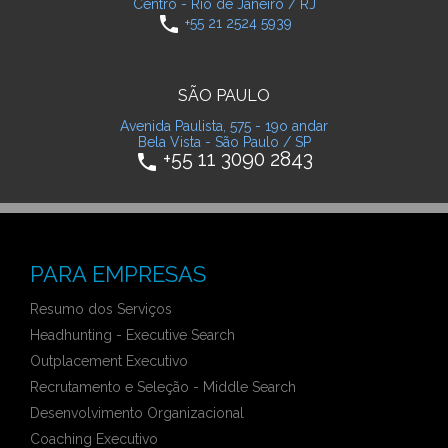
Centro - Rio de Janeiro / RJ
phone
+55 21 2524 5939
SÃO PAULO
Avenida Paulista, 575 - 19o andar
Bela Vista - São Paulo / SP
+55 11 3090 2843
phone
PARA EMPRESAS
Resumo dos Serviços
Headhunting - Executive Search
Outplacement Executivo
Recrutamento e Seleção - Middle Search
Desenvolvimento Organizacional
Coaching Executivo