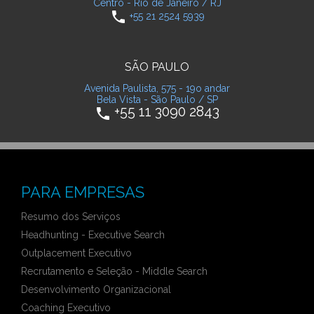
Centro - Rio de Janeiro / RJ
phone
+55 21 2524 5939
SÃO PAULO
Avenida Paulista, 575 - 19o andar
Bela Vista - São Paulo / SP
+55 11 3090 2843
phone
PARA EMPRESAS
Resumo dos Serviços
Headhunting - Executive Search
Outplacement Executivo
Recrutamento e Seleção - Middle Search
Desenvolvimento Organizacional
Coaching Executivo