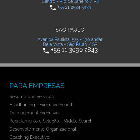
Centro - Rio de Janeiro / RJ
phone
+55 21 2524 5939
SÃO PAULO
Avenida Paulista, 575 - 19o andar
Bela Vista - São Paulo / SP
+55 11 3090 2843
phone
PARA EMPRESAS
Resumo dos Serviços
Headhunting - Executive Search
Outplacement Executivo
Recrutamento e Seleção - Middle Search
Desenvolvimento Organizacional
Coaching Executivo