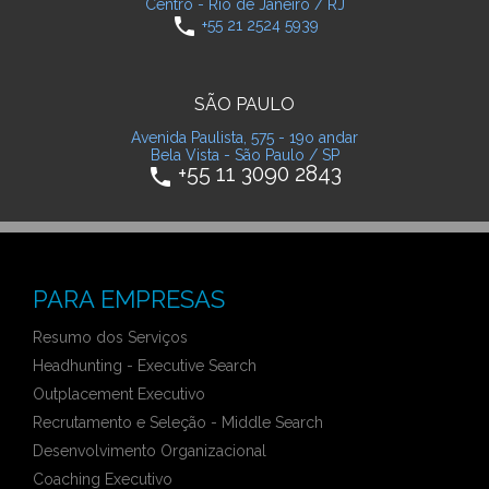
Centro - Rio de Janeiro / RJ
phone
+55 21 2524 5939
SÃO PAULO
Avenida Paulista, 575 - 19o andar
Bela Vista - São Paulo / SP
+55 11 3090 2843
phone
PARA EMPRESAS
Resumo dos Serviços
Headhunting - Executive Search
Outplacement Executivo
Recrutamento e Seleção - Middle Search
Desenvolvimento Organizacional
Coaching Executivo