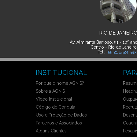
RIO DE JANEIR
o
Av. Almirante Barroso, 91 - 10
and
Centro - Rio de Janeiro
Tel.:
+55 21 2524 59
INSTITUCIONAL
PAR
Por que o nome AGNIS?
Resumo
Sobre a AGNIS
Headhu
Vídeo Institucional
Outpla
Código de Conduta
Recrut
Uso e Proteção de Dados
Desenv
Parceiros e Associados
Coachi
Alguns Clientes
Pesqui