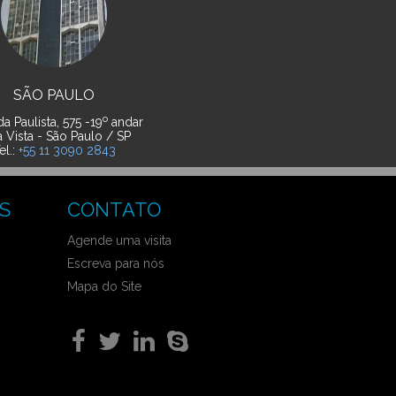
SÃO PAULO
o
a Paulista, 575 -19
andar
a Vista - São Paulo / SP
el.:
+55 11 3090 2843
S
CONTATO
Agende uma visita
Escreva para nós
Mapa do Site