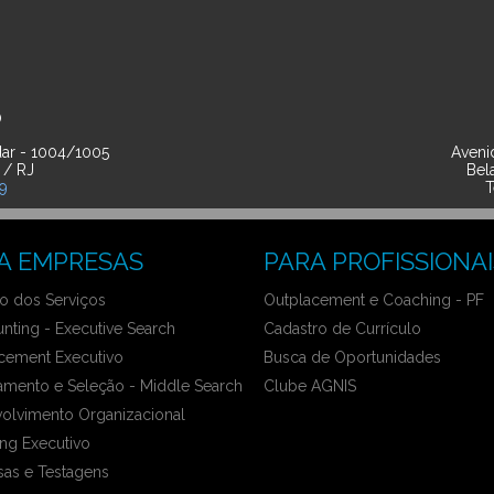
O
ar - 1004/1005
Avenid
 / RJ
Bel
39
T
A EMPRESAS
PARA PROFISSIONAI
 dos Serviços
Outplacement e Coaching - PF
nting - Executive Search
Cadastro de Currículo
cement Executivo
Busca de Oportunidades
amento e Seleção - Middle Search
Clube AGNIS
olvimento Organizacional
ng Executivo
sas e Testagens