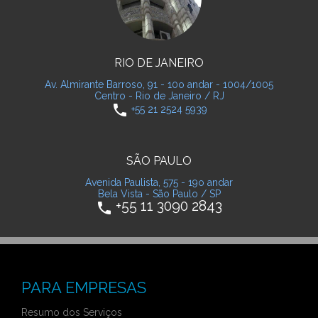
RIO DE JANEIRO
Av. Almirante Barroso, 91 - 10o andar - 1004/1005
Centro - Rio de Janeiro / RJ
phone
+55 21 2524 5939
SÃO PAULO
Avenida Paulista, 575 - 19o andar
Bela Vista - São Paulo / SP
+55 11 3090 2843
phone
PARA EMPRESAS
Resumo dos Serviços