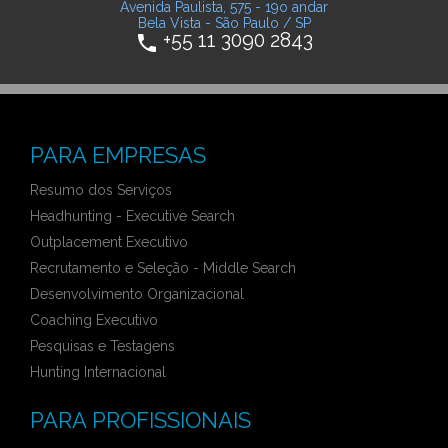
Avenida Paulista, 575 - 19o andar
Bela Vista - São Paulo / SP
+55 11 3090 2843
phone
PARA EMPRESAS
Resumo dos Serviços
Headhunting - Executive Search
Outplacement Executivo
Recrutamento e Seleção - Middle Search
Desenvolvimento Organizacional
Coaching Executivo
Pesquisas e Testagens
Hunting Internacional
PARA PROFISSIONAIS