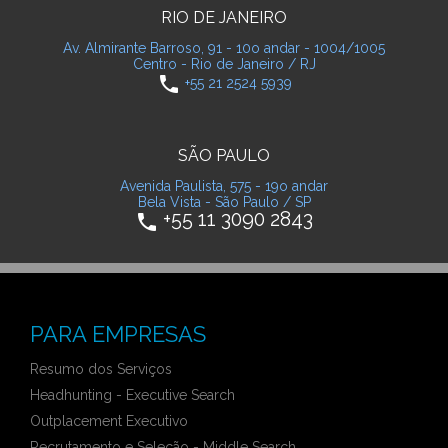
RIO DE JANEIRO
Av. Almirante Barroso, 91 - 10o andar - 1004/1005
Centro - Rio de Janeiro / RJ
phone
+55 21 2524 5939
SÃO PAULO
Avenida Paulista, 575 - 19o andar
Bela Vista - São Paulo / SP
+55 11 3090 2843
phone
PARA EMPRESAS
Resumo dos Serviços
Headhunting - Executive Search
Outplacement Executivo
Recrutamento e Seleção - Middle Search