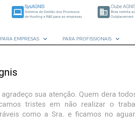
SysAGNIS
Clube AGNI
laptop
business
Sistema de Gestão dos Processos
Área restrita a
de Hunting e R&S para as empresas
Outplacement
expand_more
expand_more
PARA EMPRESAS
PARA PROFISSIONAIS
gnis
e agradeço sua atenção. Quem dera todo
camos tristes em não realizar o traba
oráveis como a Sra. e ficamos no agua