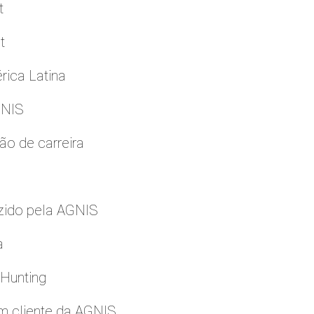
t
t
rica Latina
GNIS
ão de carreira
zido pela AGNIS
a
 Hunting
m cliente da AGNIS