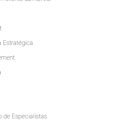
t
a Estratégica
cement
a
 de Especialistas