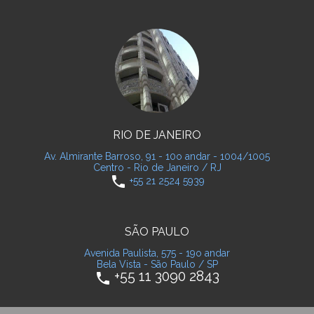
RIO DE JANEIRO
Av. Almirante Barroso, 91 - 10o andar - 1004/1005
Centro - Rio de Janeiro / RJ
phone
+55 21 2524 5939
SÃO PAULO
Avenida Paulista, 575 - 19o andar
Bela Vista - São Paulo / SP
+55 11 3090 2843
phone