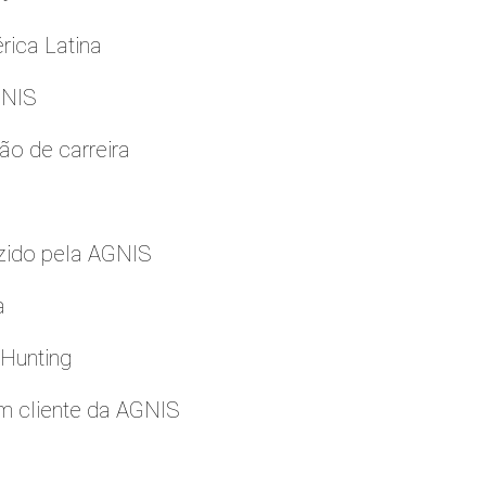
rica Latina
GNIS
ão de carreira
zido pela AGNIS
a
 Hunting
m cliente da AGNIS