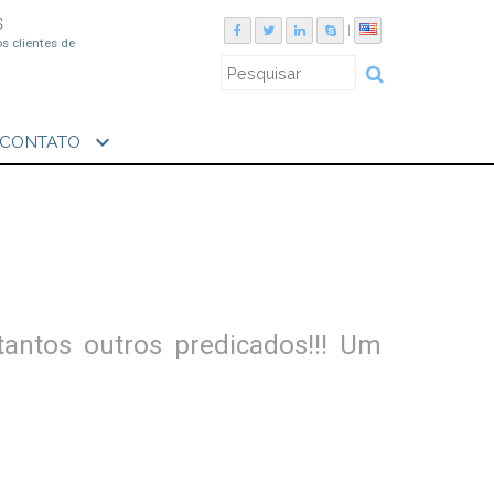
S
|
os clientes de
expand_more
CONTATO
tantos outros predicados!!! Um