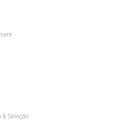
ement
o & Seleção