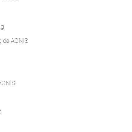
ng
g da AGNIS
 AGNIS
a