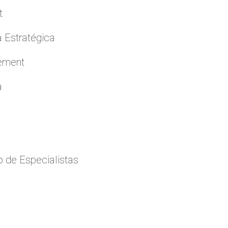
t
a Estratégica
cement
a
 de Especialistas