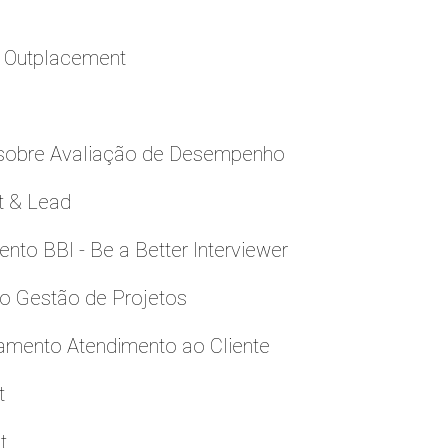
a Outplacement
 sobre Avaliação de Desempenho
t & Lead
to BBI - Be a Better Interviewer
to Gestão de Projetos
namento Atendimento ao Cliente
t
t