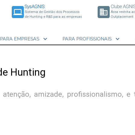
SysAGNIS
Clube AGNI
laptop
business
Sistema de Gestão dos Processos
Área restrita a
de Hunting e R&S para as empresas
Outplacement
expand_more
expand_more
PARA EMPRESAS
PARA PROFISSIONAIS
de Hunting
tenção, amizade, profissionalismo, e 