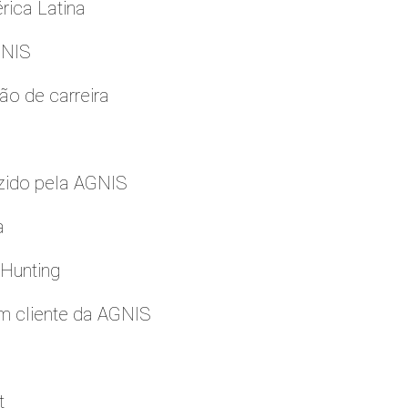
rica Latina
GNIS
ão de carreira
zido pela AGNIS
a
 Hunting
m cliente da AGNIS
t