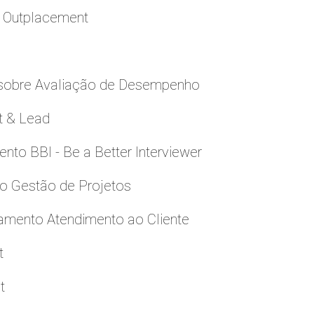
a Outplacement
 sobre Avaliação de Desempenho
t & Lead
to BBI - Be a Better Interviewer
to Gestão de Projetos
namento Atendimento ao Cliente
t
t