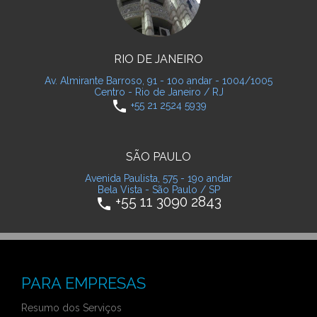
RIO DE JANEIRO
Av. Almirante Barroso, 91 - 10o andar - 1004/1005
Centro - Rio de Janeiro / RJ
phone
+55 21 2524 5939
SÃO PAULO
Avenida Paulista, 575 - 19o andar
Bela Vista - São Paulo / SP
+55 11 3090 2843
phone
PARA EMPRESAS
Resumo dos Serviços