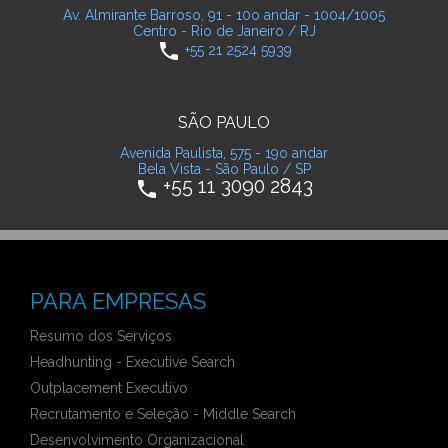
Av. Almirante Barroso, 91 - 10o andar - 1004/1005
Centro - Rio de Janeiro / RJ
phone
+55 21 2524 5939
SÃO PAULO
Avenida Paulista, 575 - 19o andar
Bela Vista - São Paulo / SP
+55 11 3090 2843
phone
PARA EMPRESAS
Resumo dos Serviços
Headhunting - Executive Search
Outplacement Executivo
Recrutamento e Seleção - Middle Search
Desenvolvimento Organizacional