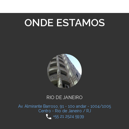
ONDE ESTAMOS
RIO DE JANEIRO
Av. Almirante Barroso, 91 - 10o andar - 1004/1005
Centro - Rio de Janeiro / RJ
phone
+55 21 2524 5939