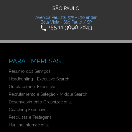
SÃO PAULO
Avenida Paulista, 575 - 19o andar
Bela Vista - São Paulo / SP
+55 11 3090 2843
phone
PARA EMPRESAS
Resumo dos Serviços
Headhunting - Executive Search
Outplacement Executivo
Recrutamento e Seleção - Middle Search
Desenvolvimento Organizacional
Coaching Executivo
Pesquisas e Testagens
Hunting Internacional