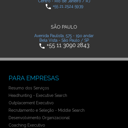
Centro - Rio de Janeiro / RJ
phone
+55 21 2524 5939
SÃO PAULO
Avenida Paulista, 575 - 19o andar
Bela Vista - São Paulo / SP
+55 11 3090 2843
phone
PARA EMPRESAS
Resumo dos Serviços
Headhunting - Executive Search
Outplacement Executivo
Recrutamento e Seleção - Middle Search
Desenvolvimento Organizacional
Coaching Executivo