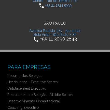
Centro - Rio de Janeiro / RJ
phone
+55 21 2524 5939
SÃO PAULO
Avenida Paulista, 575 - 19o andar
Bela Vista - São Paulo / SP
+55 11 3090 2843
phone
PARA EMPRESAS
Resumo dos Serviços
Headhunting - Executive Search
Outplacement Executivo
Recrutamento e Seleção - Middle Search
Desenvolvimento Organizacional
Coaching Executivo