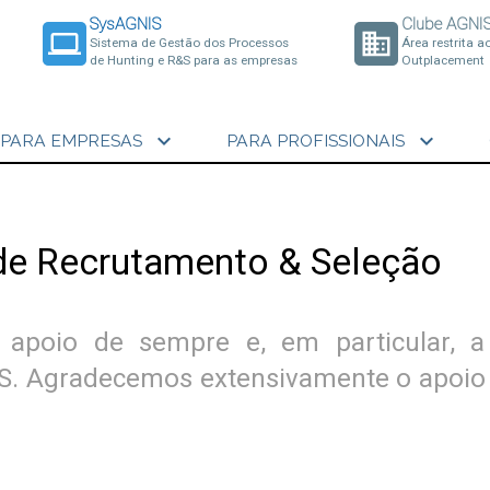
SysAGNIS
Clube AGNI
laptop
business
Sistema de Gestão dos Processos
Área restrita a
de Hunting e R&S para as empresas
Outplacement
expand_more
expand_more
PARA EMPRESAS
PARA PROFISSIONAIS
de Recrutamento & Seleção
 apoio de sempre e, em particular, a 
NIS. Agradecemos extensivamente o apoio