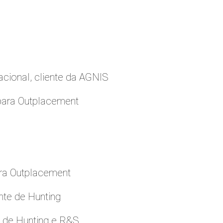
cional, cliente da AGNIS
para Outplacement
ara Outplacement
nte de Hunting
e de Hunting e R&S