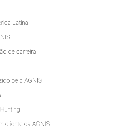
t
rica Latina
GNIS
ão de carreira
zido pela AGNIS
a
 Hunting
m cliente da AGNIS