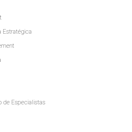
t
a Estratégica
cement
a
 de Especialistas