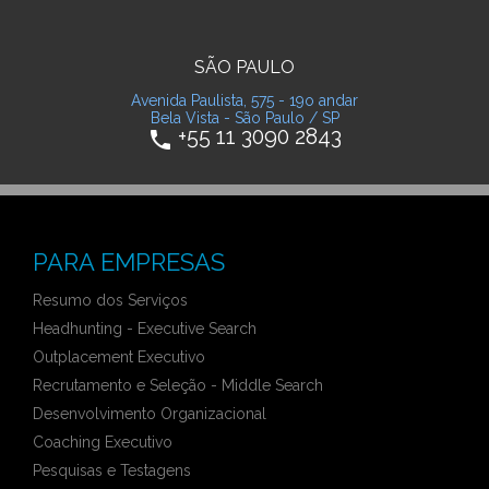
SÃO PAULO
Avenida Paulista, 575 - 19o andar
Bela Vista - São Paulo / SP
+55 11 3090 2843
phone
PARA EMPRESAS
Resumo dos Serviços
Headhunting - Executive Search
Outplacement Executivo
Recrutamento e Seleção - Middle Search
Desenvolvimento Organizacional
Coaching Executivo
Pesquisas e Testagens