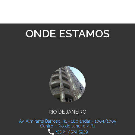
ONDE ESTAMOS
RIO DE JANEIRO
Av. Almirante Barroso, 91 - 10o andar - 1004/1005
Centro - Rio de Janeiro / RJ
phone
+55 21 2524 5939