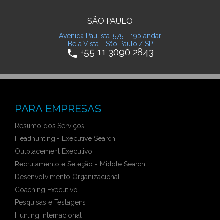
SÃO PAULO
Avenida Paulista, 575 - 19o andar
Bela Vista - São Paulo / SP
+55 11 3090 2843
phone
PARA EMPRESAS
Resumo dos Serviços
Headhunting - Executive Search
Outplacement Executivo
Recrutamento e Seleção - Middle Search
Desenvolvimento Organizacional
Coaching Executivo
Pesquisas e Testagens
Hunting Internacional