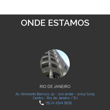
ONDE ESTAMOS
RIO DE JANEIRO
Av. Almirante Barroso, 91 - 10o andar - 1004/1005
Centro - Rio de Janeiro / RJ
phone
+55 21 2524 5939