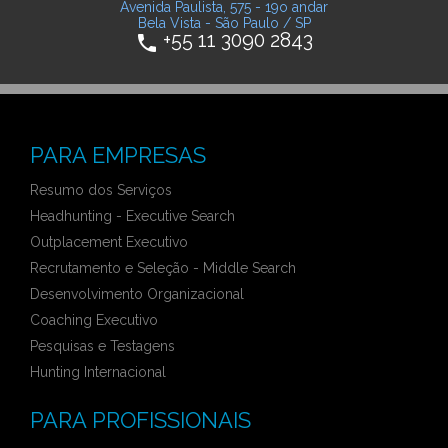
Avenida Paulista, 575 - 19o andar
Bela Vista - São Paulo / SP
+55 11 3090 2843
phone
PARA EMPRESAS
Resumo dos Serviços
Headhunting - Executive Search
Outplacement Executivo
Recrutamento e Seleção - Middle Search
Desenvolvimento Organizacional
Coaching Executivo
Pesquisas e Testagens
Hunting Internacional
PARA PROFISSIONAIS