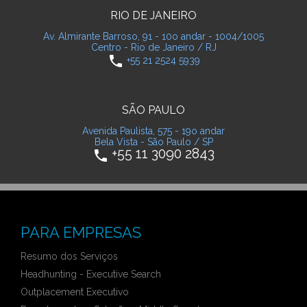
RIO DE JANEIRO
Av. Almirante Barroso, 91 - 10o andar - 1004/1005
Centro - Rio de Janeiro / RJ
phone
+55 21 2524 5939
SÃO PAULO
Avenida Paulista, 575 - 19o andar
Bela Vista - São Paulo / SP
+55 11 3090 2843
phone
PARA EMPRESAS
Resumo dos Serviços
Headhunting - Executive Search
Outplacement Executivo