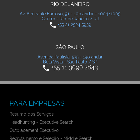
RIO DE JANEIRO
Av. Almirante Barroso, 91 - 10o andar - 1004/1005
Centro - Rio de Janeiro / RJ
phone
+55 21 2524 5939
SÃO PAULO
Avenida Paulista, 575 - 19o andar
Bela Vista - São Paulo / SP
+55 11 3090 2843
phone
PARA EMPRESAS
Resumo dos Serviços
Headhunting - Executive Search
Outplacement Executivo
Recrutamento e Seleção - Middle Search