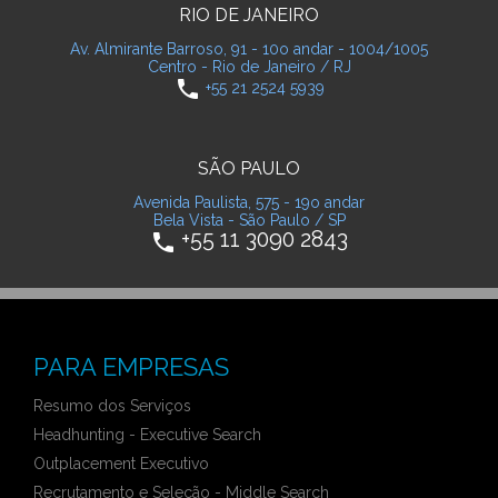
RIO DE JANEIRO
Av. Almirante Barroso, 91 - 10o andar - 1004/1005
Centro - Rio de Janeiro / RJ
phone
+55 21 2524 5939
SÃO PAULO
Avenida Paulista, 575 - 19o andar
Bela Vista - São Paulo / SP
+55 11 3090 2843
phone
PARA EMPRESAS
Resumo dos Serviços
Headhunting - Executive Search
Outplacement Executivo
Recrutamento e Seleção - Middle Search