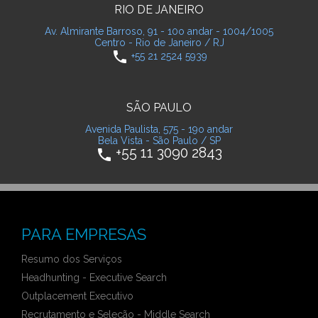
RIO DE JANEIRO
Av. Almirante Barroso, 91 - 10o andar - 1004/1005
Centro - Rio de Janeiro / RJ
phone
+55 21 2524 5939
SÃO PAULO
Avenida Paulista, 575 - 19o andar
Bela Vista - São Paulo / SP
+55 11 3090 2843
phone
PARA EMPRESAS
Resumo dos Serviços
Headhunting - Executive Search
Outplacement Executivo
Recrutamento e Seleção - Middle Search