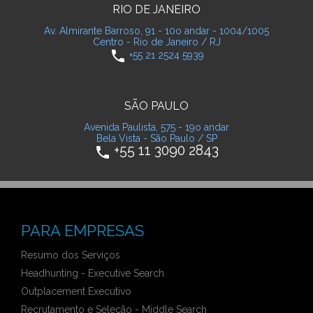
RIO DE JANEIRO
Av. Almirante Barroso, 91 - 10o andar - 1004/1005
Centro - Rio de Janeiro / RJ
phone
+55 21 2524 5939
SÃO PAULO
Avenida Paulista, 575 - 19o andar
Bela Vista - São Paulo / SP
+55 11 3090 2843
phone
PARA EMPRESAS
Resumo dos Serviços
Headhunting - Executive Search
Outplacement Executivo
Recrutamento e Seleção - Middle Search